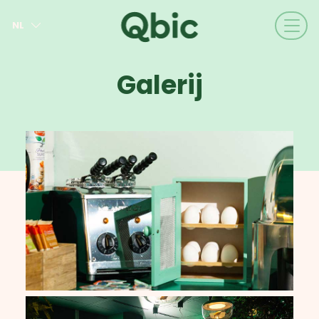
NL
EN
FR
Galerij
DE
IT
ES