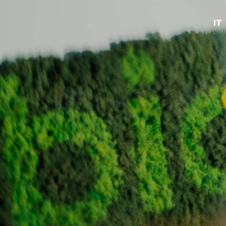
IT
EN
NL
FR
DE
ES