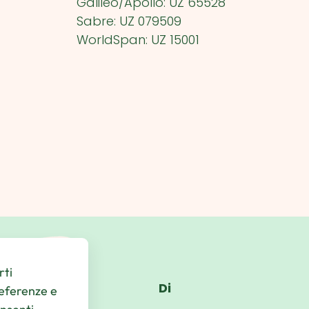
Galileo/Apollo: UZ 65528
Sabre: UZ 079509
WorldSpan: UZ 15001
rti
Di
referenze e