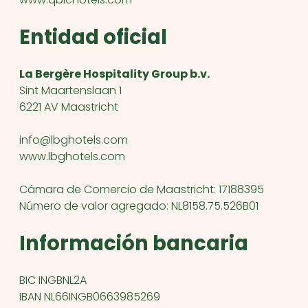
Entidad oficial
La Bergère Hospitality Group b.v.
Sint Maartenslaan 1
6221 AV Maastricht
info@lbghotels.com
www.lbghotels.com
Cámara de Comercio de Maastricht
: 17188395
Número de valor agregado
: NL8158.75.526B01
Información bancaria
BIC INGBNL2A
IBAN NL66INGB0663985269