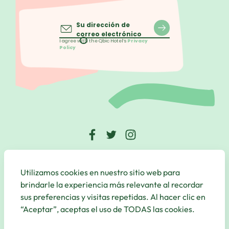
Su dirección de
correo electrónico
I agree with the Qbic Hotel’s
Privacy
Policy
Mathijs Vermeulenpad 1, 1077 XT, Amsterdam, Netherlands
Utilizamos cookies en nuestro sitio web para
© Qbic Hotels & Motley 2026 All Rights Reserved.
brindarle la experiencia más relevante al recordar
Website by
UP Hotel Agency
sus preferencias y visitas repetidas. Al hacer clic en
“Aceptar”, aceptas el uso de TODAS las cookies.
Useful
Links