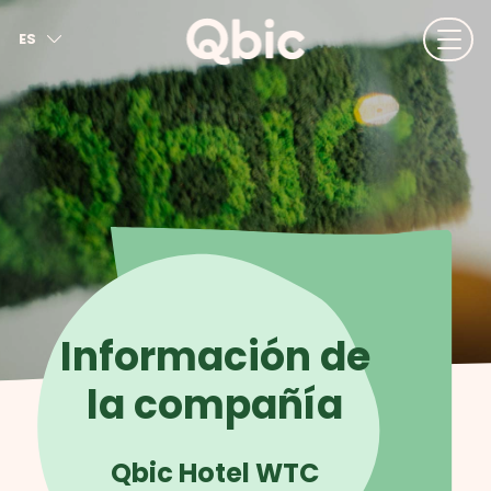
ES
EN
NL
FR
DE
IT
Información de
la compañía
Qbic Hotel WTC