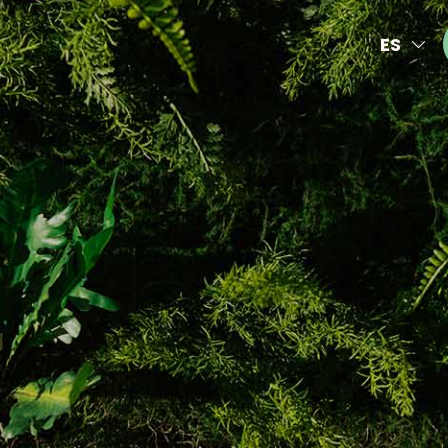
ES
EN
NL
FR
DE
IT