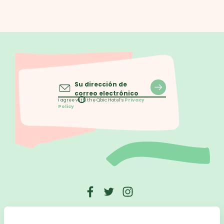
Su dirección de
correo electrónico
I agree with the Qbic Hotel’s
Privacy
Policy
Mathijs Vermeulenpad 1, 1077 XT, Amsterdam, Netherlands