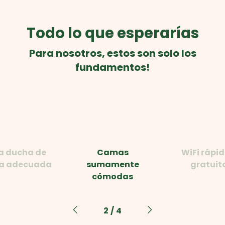
Todo lo que esperarías
Para nosotros, estos son solo los
fundamentos!
a ducha de
Camas
WiFi rápid
ia adecuada
sumamente
gratuit
cómodas
2
/
4