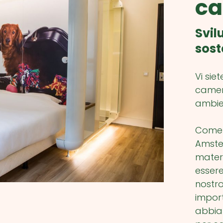
ca
Svil
sost
Vi sie
camer
ambien
Come u
Amste
materi
essere
nostro
import
abbia