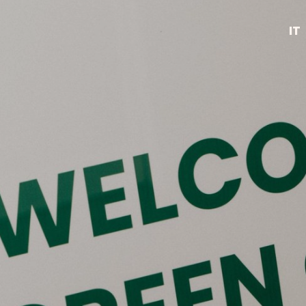
IT
EN
NL
FR
DE
ES