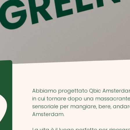
Abbiamo progettato Qbic Amsterdam per
in cui tornare dopo una massacrante
sensoriale per mangiare, bere, andare 
Amsterdam.
La vita è il luogo perfetto per riposa