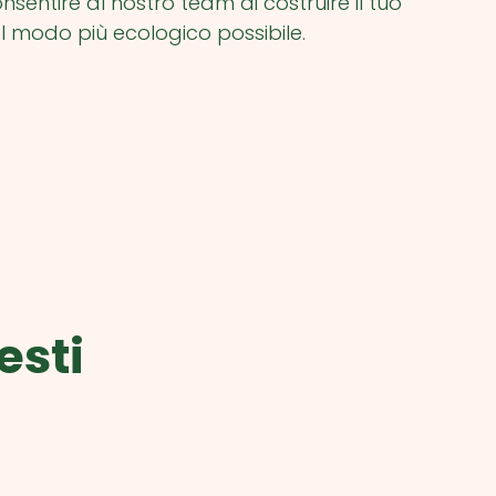
nsentire al nostro team di costruire il tuo
l modo più ecologico possibile.
esti