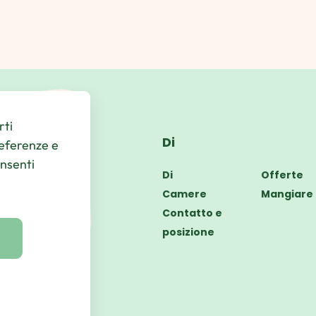
rti
Di
referenze e
onsenti
Di
Offerte
Camere
Mangiare 
Contatto e
posizione
els/