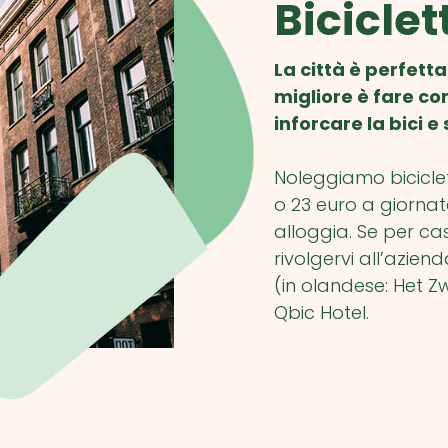
Biciclet
La città è perfett
migliore è fare c
inforcare la bici
Noleggiamo biciclett
o 23 euro a giornat
alloggia. Se per ca
rivolgervi all’azien
(in olandese: Het Zw
Qbic Hotel.