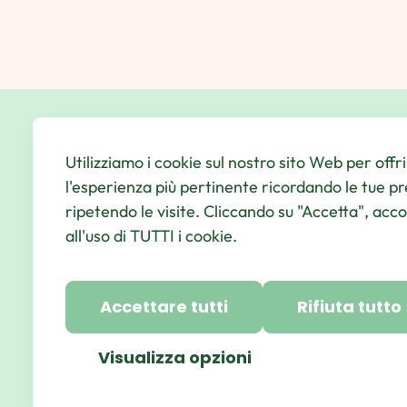
Utilizziamo i cookie sul nostro sito Web per offri
l'esperienza più pertinente ricordando le tue p
Il tuo indirizzo di posta
ripetendo le visite. Cliccando su "Accetta", acc
elettronica
I agree with the Qbic Hotel’s
Privacy
all'uso di TUTTI i cookie.
Policy
Accettare tutti
Rifiuta tutto
Visualizza opzioni
https://www.instagram.com/qbichot