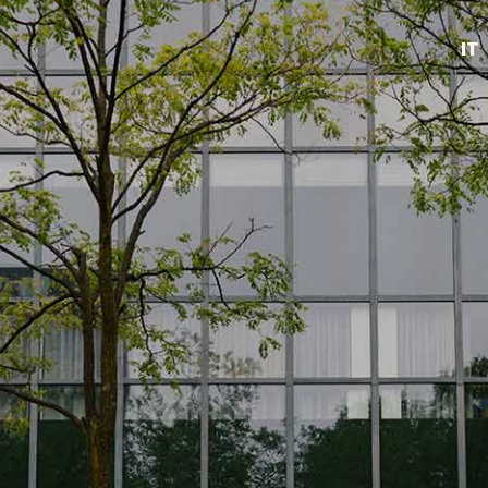
IT
EN
NL
FR
DE
ES