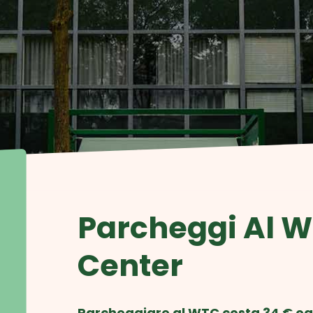
Parcheggi Al W
Center
Parcheggiare al WTC costa 34 € ogn