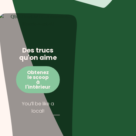
Des trucs
qu'on aime
Obtenez
le scoop
à
l'intérieur
You’ll be like a
local!