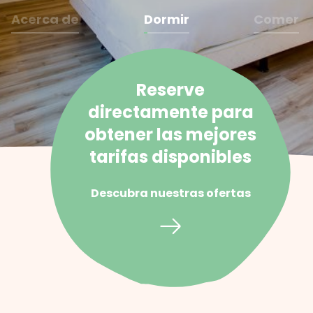
Acerca de
Dormir
Comer
Reserve
directamente para
obtener las mejores
tarifas disponibles
Descubra nuestras ofertas