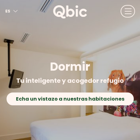
ES
EN
NL
FR
DE
IT
Dormir
Tu inteligente y acogedor refugio
Echa un vistazo a nuestras habitaciones
Desayuna todo lo que quieras
Más información