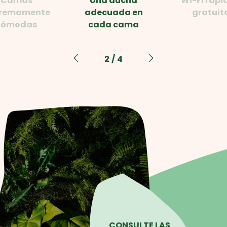
Camas
Una ducha
Wi-Fi rápi
remamente
adecuada en
gratuit
cómodas
cada cama
2
/
4
CONSULTE LAS