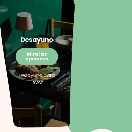
Desayuno
Mira las
opciones
Desayuno para
llevar