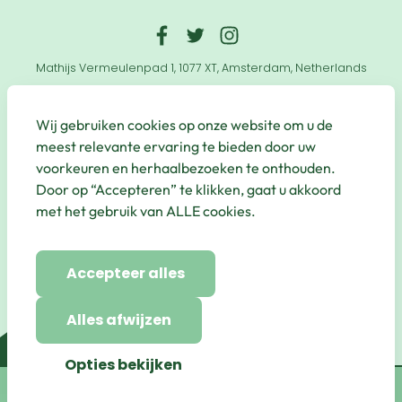
Mathijs Vermeulenpad 1, 1077 XT, Amsterdam, Netherlands
© Qbic Hotels & Motley 2026 All Rights Reserved.
Wij gebruiken cookies op onze website om u de
Website by
UP Hotel Agency
meest relevante ervaring te bieden door uw
voorkeuren en herhaalbezoeken te onthouden.
Useful
Door op “Accepteren” te klikken, gaat u akkoord
Links
met het gebruik van ALLE cookies.
Secure Payments
Accepteer alles
Alles afwijzen
Opties bekijken
Boek Nu