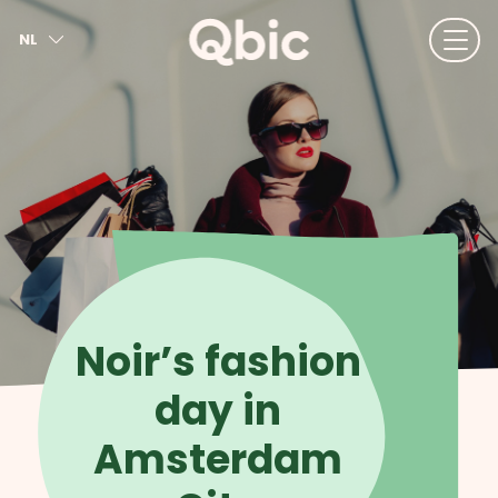
NL
EN
FR
DE
IT
ES
Noir’s fashion
day in
Amsterdam