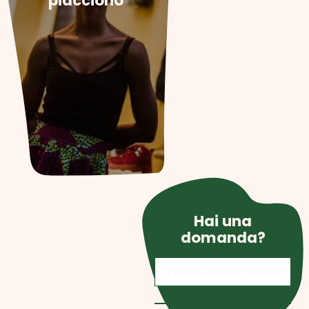
piacciono
Sarai come un locale!
Hai una
domanda?
Ci piace chiacchierare!