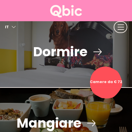
IT
EN
NL
Dormire
FR
DE
ES
Camere da € 72
Mangiare