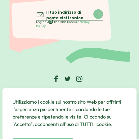
Il tuo indirizzo di
posta elettronica
I agree with the Qbic Hotel’s
Privacy
Policy
https://www.instagram.com/qbichotels/
Utilizziamo i cookie sul nostro sito Web per offrirti
© Qbic Hotels & Motley 2026 All Rights Reserved.
l'esperienza più pertinente ricordando le tue
Website by
UP Hotel Agency
preferenze e ripetendo le visite. Cliccando su
"Accetta", acconsenti all'uso di TUTTI i cookie.
Useful
Links