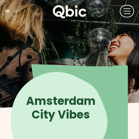
NL
EN
FR
DE
IT
ES
Amsterdam
City Vibes