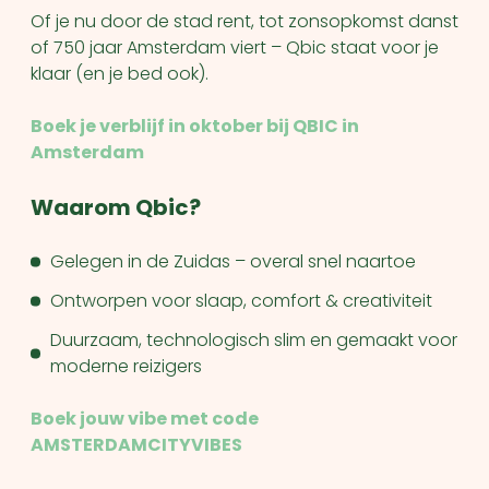
Of je nu door de stad rent, tot zonsopkomst danst
of 750 jaar Amsterdam viert – Qbic staat voor je
klaar (en je bed ook).
Boek je verblijf in oktober bij QBIC in
Amsterdam
Waarom Qbic?
Gelegen in de Zuidas – overal snel naartoe
Ontworpen voor slaap, comfort & creativiteit
Duurzaam, technologisch slim en gemaakt voor
moderne reizigers
Boek jouw vibe met code
AMSTERDAMCITYVIBES