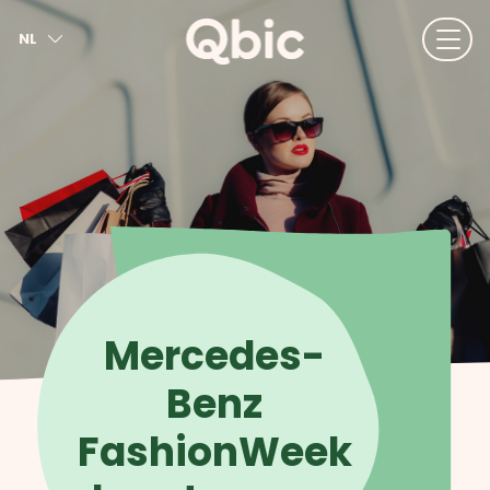
NL
EN
FR
DE
IT
ES
Mercedes-
Benz
FashionWeek