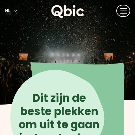
NL
EN
FR
DE
IT
ES
Dit zijn de
beste plekken
om uit te gaan