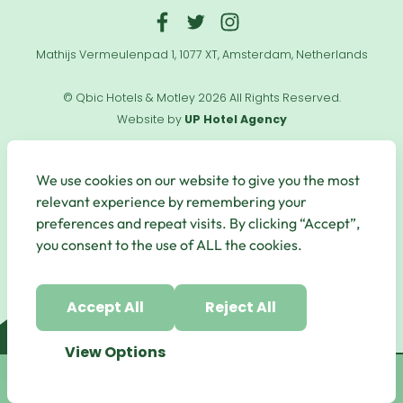
Mathijs Vermeulenpad 1, 1077 XT, Amsterdam, Netherlands
© Qbic Hotels & Motley 2026 All Rights Reserved.
Website by
UP Hotel Agency
Useful
Links
We use cookies on our website to give you the most
relevant experience by remembering your
preferences and repeat visits. By clicking “Accept”,
you consent to the use of ALL the cookies.
Secure Payments
Accept All
Reject All
View Options
Book Now