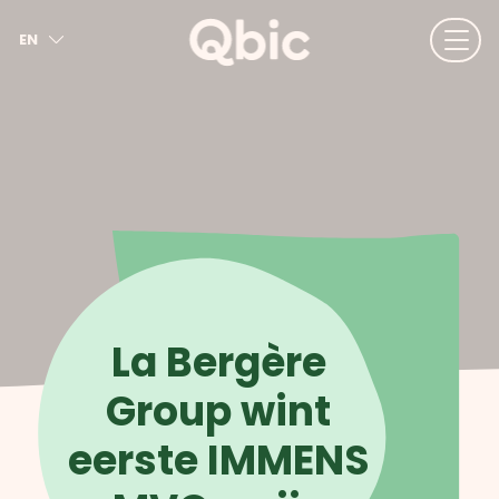
EN
NL
FR
DE
IT
ES
La Bergère
Group wint
eerste IMMENS